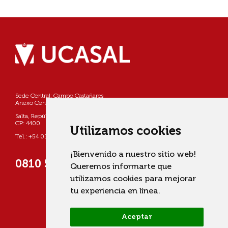
Sede Central: Campo Castañares
Anexo Centro: Pellegrini 790
Salta, República Argentina
CP: 4400
Utilizamos cookies
Tel.: +54 0387 4268800
¡Bienvenido a nuestro sitio web!
0810 555 822725 (UCASAL)
Queremos informarte que
utilizamos cookies para mejorar
tu experiencia en línea.
Aceptar