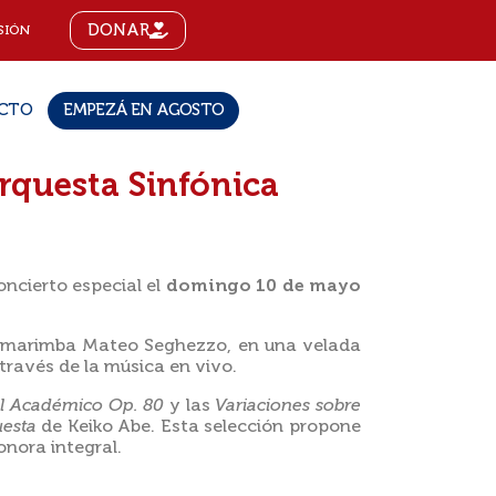
DONAR
SIÓN
CTO
EMPEZÁ EN AGOSTO
rquesta Sinfónica
ncierto especial el
domingo 10 de mayo
 de marimba Mateo Seghezzo, en una velada
través de la música en vivo.
al Académico Op. 80
y las
Variaciones sobre
esta
de Keiko Abe. Esta selección propone
onora integral.