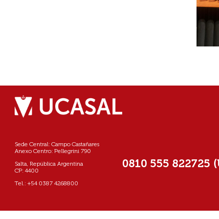
Sede Central: Campo Castañares
Anexo Centro: Pellegrini 790
0810 555 822725 
Salta, República Argentina
CP: 4400
Tel.: +54 0387 4268800