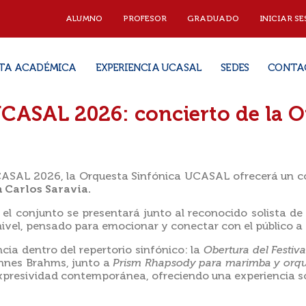
ALUMNO
PROFESOR
GRADUADO
INICIAR SE
TA ACADÉMICA
EXPERIENCIA UCASAL
SEDES
CONTA
CASAL 2026: concierto de la O
CASAL 2026, la Orquesta Sinfónica UCASAL ofrecerá un co
n Carlos Saravia.
, el conjunto se presentará junto al reconocido solista
nivel, pensado para emocionar y conectar con el público a 
cia dentro del repertorio sinfónico: la
Obertura del Festiv
nnes Brahms, junto a
Prism Rhapsody para marimba y orqu
 expresividad contemporánea, ofreciendo una experiencia s