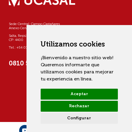
Sede Central: Campo Castañares
Anexo Centro: Pellegrini 790
Salta, República Argentina
CP: 4400
Utilizamos cookies
Tel.: +54 0387 4268800
¡Bienvenido a nuestro sitio web!
0810 555 822725 (UCASAL)
Queremos informarte que
utilizamos cookies para mejorar
tu experiencia en línea.
Aceptar
Rechazar
Configurar