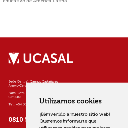
educativo de América Latina.
Sede Central: Campo Castañares
Anexo Centro: Pellegrini 790
Salta, República Argentina
CP: 4400
Utilizamos cookies
Tel.: +54 0387 4268800
¡Bienvenido a nuestro sitio web!
0810 555 822725 (UCASAL)
Queremos informarte que