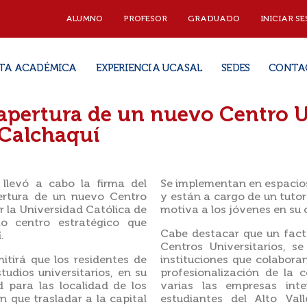
ALUMNO
PROFESOR
GRADUADO
INICIAR SE
TA ACADÉMICA
EXPERIENCIA UCASAL
SEDES
CONTA
pertura de un nuevo Centro Un
 Calchaquí
 llevó a cabo la firma del
Se implementan en espacio
pertura de un nuevo Centro
y están a cargo de un tutor
r la Universidad Católica de
motiva a los jóvenes en su 
o centro estratégico que
Cabe destacar que un fact
.
Centros Universitarios, s
tirá que los residentes de
instituciones que colabor
tudios universitarios, en su
profesionalización de la 
 para las localidad de los
varias las empresas int
n que trasladar a la capital
estudiantes del Alto Vall