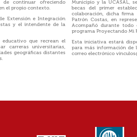
n de continuar ofreciendo
Municipio y la UCASAL, se
n el propio contexto.
becas del primer establ
colaboración, dicha firma
 de Extensión e Integración
Patrón Costas, en represe
ostas y el intendente de la
Acompañó durante todo el
programa Proyectando Mi F
 educativo que recrean el
Esta iniciativa estará disp
ar carreras universitarias,
para más información de l
ades geográficas distantes
correo electrónico vinculos
s.