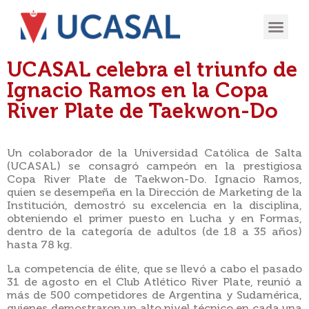
OFERTA
EXPERIENCIA
INGRESÁ EN
UCASAL celebra el triunfo de
Ignacio Ramos en la Copa
River Plate de Taekwon-Do
Un colaborador de la Universidad Católica de Salta
(UCASAL) se consagró campeón en la prestigiosa
Copa River Plate de Taekwon-Do. Ignacio Ramos,
quien se desempeña en la Dirección de Marketing de la
Institución, demostró su excelencia en la disciplina,
obteniendo el primer puesto en Lucha y en Formas,
dentro de la categoría de adultos (de 18 a 35 años)
hasta 78 kg.
La competencia de élite, que se llevó a cabo el pasado
31 de agosto en el Club Atlético River Plate, reunió a
más de 500 competidores de Argentina y Sudamérica,
quienes demostraron un alto nivel técnico en cada una