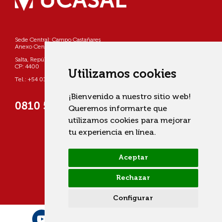
Sede Central: Campo Castañares
Anexo Centro: Pellegrini 790
Salta, República Argentina
CP: 4400
Utilizamos cookies
Tel.: +54 0387 4268800
¡Bienvenido a nuestro sitio web!
0810 555 822725 (UCASAL)
Queremos informarte que
utilizamos cookies para mejorar
tu experiencia en línea.
Aceptar
Rechazar
Configurar