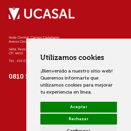
Sede Central: Campo Castañares
Anexo Centro: Pellegrini 790
Salta, República Argentina
CP: 4400
Utilizamos cookies
Tel.: +54 0387 4268800
¡Bienvenido a nuestro sitio web!
0810 555 822725 (UCASAL)
Queremos informarte que
utilizamos cookies para mejorar
tu experiencia en línea.
Aceptar
Rechazar