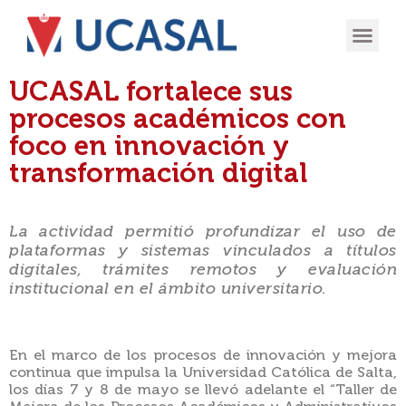
OFERTA
EXPERIENCIA
INGRESÁ EN
UCASAL fortalece sus
procesos académicos con
foco en innovación y
transformación digital
La actividad permitió profundizar el uso de
plataformas y sistemas vinculados a títulos
digitales, trámites remotos y evaluación
institucional en el ámbito universitario.
En el marco de los procesos de innovación y mejora
continua que impulsa la Universidad Católica de Salta,
los días 7 y 8 de mayo se llevó adelante el “Taller de