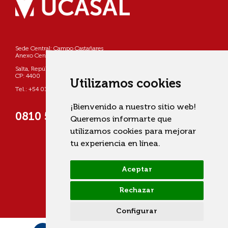
Sede Central: Campo Castañares
Anexo Centro: Pellegrini 790
Salta, República Argentina
CP: 4400
Utilizamos cookies
Tel.: +54 0387 4268800
¡Bienvenido a nuestro sitio web!
0810 555 822725 (UCASAL)
Queremos informarte que
utilizamos cookies para mejorar
tu experiencia en línea.
Aceptar
Rechazar
Configurar