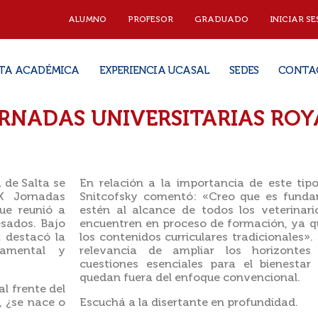
ALUMNO
PROFESOR
GRADUADO
INICIAR SE
TA ACADÉMICA
EXPERIENCIA UCASAL
SEDES
CONTA
JORNADAS UNIVERSITARIAS ROY
 de Salta se
En relación a la importancia de este tip
X Jornadas
Snitcofsky comentó: «Creo que es funda
ue reunió a
estén al alcance de todos los veterinar
esados. Bajo
encuentren en proceso de formación, ya qu
a destacó la
los contenidos curriculares tradicionales».
tamental y
relevancia de ampliar los horizontes
cuestiones esenciales para el bienesta
quedan fuera del enfoque convencional.
l frente del
, ¿se nace o
Escuchá a la disertante en profundidad.