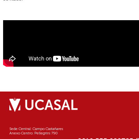
Sede Central: Campo Castañares
Anexo Centro: Pellegrini 790