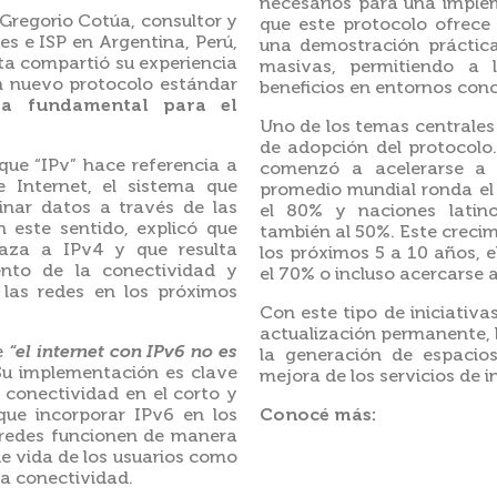
necesarios para una implem
 Gregorio Cotúa, consultor y
que este protocolo ofrece
s e ISP en Argentina, Perú,
una demostración práctica
ta compartió su experiencia
masivas, permitiendo a l
n nuevo protocolo estándar
beneficios en entornos conc
lta fundamental para el
Uno de los temas centrales f
de adopción del protocolo.
 que “IPv” hace referencia a
comenzó a acelerarse a 
e Internet, el sistema que
promedio mundial ronda el
minar datos a través de las
el 80% y naciones latin
n este sentido, explicó que
también al 50%. Este creci
aza a IPv4 y que resulta
los próximos 5 a 10 años, 
ento de la conectividad y
el 70% o incluso acercarse 
las redes en los próximos
Con este tipo de iniciativ
actualización permanente, 
e
“el internet con IPv6 no es
la generación de espacios
Su implementación es clave
mejora de los servicios de i
conectividad en el corto y
que incorporar IPv6 en los
Conocé más:
 redes funcionen de manera
e vida de los usuarios como
la conectividad.