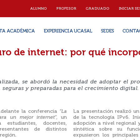
ALUMNO
PROFESOR
GRADUADO
INICIAR SE
TA ACADÉMICA
EXPERIENCIA UCASAL
SEDES
CONTA
ro de internet: por qué incorp
alizada, se abordó la necesidad de adoptar el pr
, seguras y preparadas para el crecimiento digital.
adelante la conferencia
“La
La presentación realizó un
ara un mejor internet”
, un
de la tecnología IPv6. I
estudiantes, docentes,
adopción a nivel regional 
esentantes de distintos
sintética sobre su func
región.
expusieron los principal