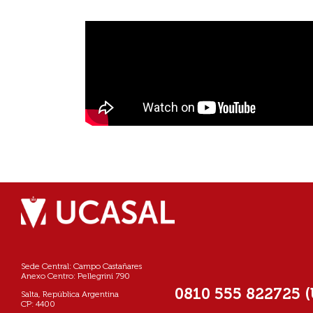
Sede Central: Campo Castañares
Anexo Centro: Pellegrini 790
0810 555 822725 
Salta, República Argentina
CP: 4400