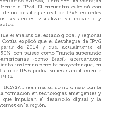
entación exitosa, junto con las ventajas
 frente a IPv4. El encuentro culminó con
 de un despliegue real de IPv6 en redes
os asistentes visualizar su impacto y
retos.
ue el análisis del estado global y regional
 Cotúa explicó que el despliegue de IPv6
partir de 2014 y que, actualmente, el
 50%, con países como Francia superando
oamericanas -como Brasil- acercándose
miento sostenido permite proyectar que, en
el uso de IPv6 podría superar ampliamente
al 90%.
as, UCASAL reafirma su compromiso con la
la formación en tecnologías emergentes y
 que impulsan el desarrollo digital y la
nternet en la región.