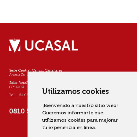
Sede Central: Campo Castañares
Anexo Centro: Pellegrini 790
Salta, República Argentina
CP: 4400
Utilizamos cookies
Tel.: +54 0387 4268800
¡Bienvenido a nuestro sitio web!
0810 555 822725 (UCASAL)
Queremos informarte que
utilizamos cookies para mejorar
tu experiencia en línea.