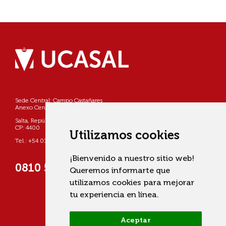
Sede Central: Campo Castañares
Anexo Centro: Pellegrini 790
Salta, República Argentina
CP: 4400
Utilizamos cookies
Tel.: +54 0387 4268800
¡Bienvenido a nuestro sitio web!
0810 555 822725 (UCASAL)
Queremos informarte que
utilizamos cookies para mejorar
tu experiencia en línea.
Aceptar