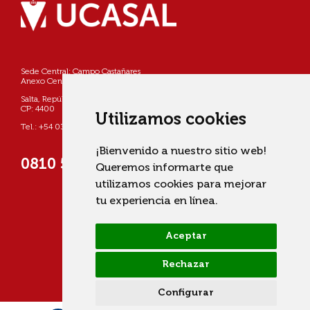
Sede Central: Campo Castañares
Anexo Centro: Pellegrini 790
Salta, República Argentina
CP: 4400
Utilizamos cookies
Tel.: +54 0387 4268800
¡Bienvenido a nuestro sitio web!
0810 555 822725 (UCASAL)
Queremos informarte que
utilizamos cookies para mejorar
tu experiencia en línea.
Aceptar
Rechazar
Configurar