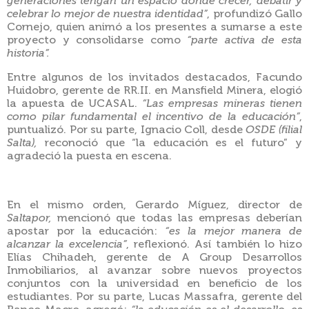
generaciones tengan un espacio donde crecer, debatir y
celebrar lo mejor de nuestra identidad”
, profundizó Gallo
Cornejo, quien animó a los presentes a sumarse a este
proyecto y consolidarse como
“parte activa de esta
historia”.
Entre algunos de los invitados destacados,
Facundo
Huidobro
,
gerente de RR.II. en
Mansfield Minera, elogió
la apuesta de UCASAL.
“Las empresas mineras tienen
como pilar fundamental el incentivo de la educación”
,
puntualizó. Por su parte,
Ignacio Coll, desde
OSDE (filial
Salta),
reconoció que “la educación es el futuro” y
agradeció la puesta en escena.
En el mismo orden,
Gerardo Míguez, director de
Saltapor,
mencionó que todas las empresas deberían
apostar por la educación:
“es la mejor manera de
alcanzar la excelencia”
, reflexionó. Así también lo hizo
Elías Chihadeh, gerente de A Group Desarrollos
Inmobiliarios, al avanzar sobre nuevos proyectos
conjuntos con la universidad en beneficio de los
estudiantes. Por su parte, Lucas Massafra, gerente del