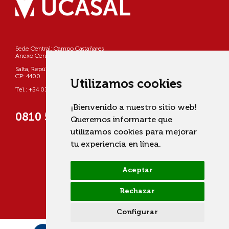
Sede Central: Campo Castañares
Anexo Centro: Pellegrini 790
Salta, República Argentina
CP: 4400
Utilizamos cookies
Tel.: +54 0387 4268800
¡Bienvenido a nuestro sitio web!
0810 555 822725 (UCASAL)
Queremos informarte que
utilizamos cookies para mejorar
tu experiencia en línea.
Aceptar
Rechazar
Configurar