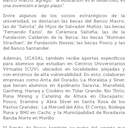
Banco Macro, agregó:
“la educación es el desarrollo, es
una invención a largo plazo”.
Entre algunos de los socios estratégicos de la
universidad, se destacan las becas del Banco Macro;
las de “Salvita”, de Hijos de Salvador Muñoz; las becas
“Fernando Fazio”, de Cerámica Salteña; las de la
Fundación Calderón de la Barca; las becas “Norman
Strachan”, de Fundación Nessie; las becas Posco y las
del Banco Santander.
Además, UCASAL también recibe aportes específicos
para alumnos que estudian en Centros Universitarios
Virtuales (CUV), ubicados en localidades alejadas y
con entornos de alta vulnerabilidad. En esto, colaboran
empresas como Anta del Dorado, La Moraleja y Siner,
que becan alumnos en Apolinario Saravia; Mansfield,
Ganfeng, Hanaq y Cookins en Tolar Grande; Rio Tinto,
Puna Mining y Catering de Altura en Olacapato;
Posco, Eramine y Abra Silver en Santa Rosa de los
Pastos Grandes; La Merced del Alto, El Cortijo, Bodega
Puna y BMI en Cachi; y la Municipalidad de Rivadavia
Banda Norte en Morillo.