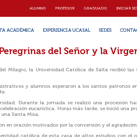
ALUMNO
PROFESOR
GRADUADO
INICIAR SE
TA ACADÉMICA
EXPERIENCIA UCASAL
SEDES
CONTA
eregrinas del Señor y la Virge
del Milagro, la Universidad Católica de Salta recibió la
istrativos y alumnos esperaron a los santos patronos en
fe.
rsidad. Durante la jornada se realizó una procesión ha
lebración eucarística. Horas más tarde, se inició una pr
n una Santa Misa.
ron en oración motivados por la conversión y el agradecim
entidad católica de esta casa de altos estudios con el 