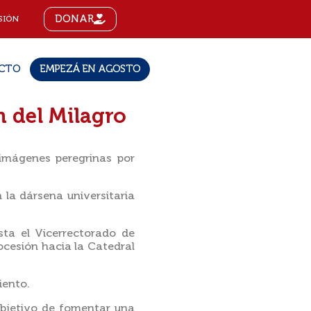
DONAR
SIÓN
CTO
EMPEZÁ EN AGOSTO
n del Milagro
s imágenes peregrinas por
 la dársena universitaria
sta el Vicerrectorado de
ocesión hacia la Catedral
iento.
objetivo de fomentar una