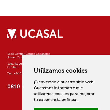
Sede Central: Campo Castañares
Anexo Centro: Pellegrini 790
Salta, República Argentina
CP: 4400
Utilizamos cookies
Tel.: +54 0387 4268800
¡Bienvenido a nuestro sitio web!
0810 555 822725 (UCASAL)
Queremos informarte que
utilizamos cookies para mejorar
tu experiencia en línea.