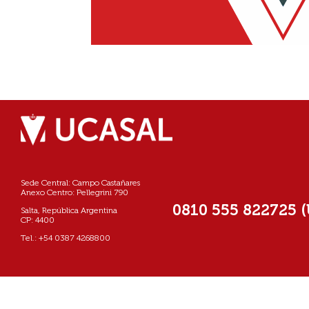
Sede Central: Campo Castañares
Anexo Centro: Pellegrini 790
0810 555 822725 
Salta, República Argentina
CP: 4400
Tel.: +54 0387 4268800