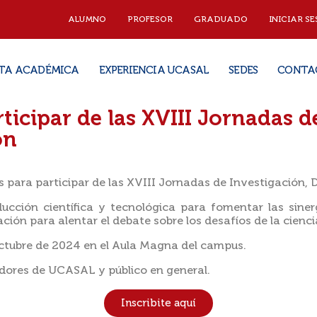
ALUMNO
PROFESOR
GRADUADO
INICIAR SE
TA ACADÉMICA
EXPERIENCIA UCASAL
SEDES
CONTA
ticipar de las XVIII Jornadas d
ión
s para participar de las XVIII Jornadas de Investigación, 
cción científica y tecnológica para fomentar las siner
ación para alentar el debate sobre los desafíos de la cienc
 octubre de 2024 en el Aula Magna del campus.
dores de UCASAL y público en general.
Inscribite aquí