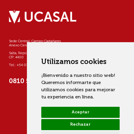
Sede Central: Campo Castañares
Anexo Centro: Pellegrini 790
Salta, República Argentina
CP: 4400
Utilizamos cookies
Tel.: +54 0387 4268800
¡Bienvenido a nuestro sitio web!
0810 555 822725 (UCASAL)
Queremos informarte que
utilizamos cookies para mejorar
tu experiencia en línea.
Aceptar
Rechazar