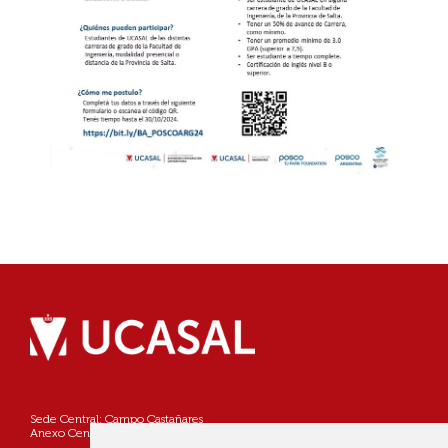
Sede Central: Campo Castañares
Anexo Centro: Pellegrini 790