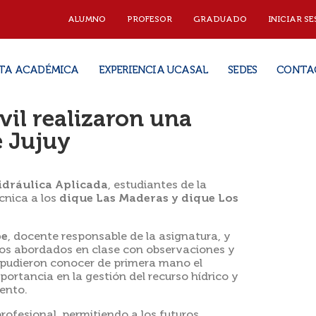
ALUMNO
PROFESOR
GRADUADO
INICIAR SE
TA ACADÉMICA
EXPERIENCIA UCASAL
SEDES
CONTA
vil realizaron una
e Jujuy
idráulica Aplicada
, estudiantes de la
cnica a los
dique Las Maderas y dique Los
be
, docente responsable de la asignatura, y
os abordados en clase con observaciones y
es pudieron conocer de primera mano el
portancia en la gestión del recurso hídrico y
ento.
rofesional, permitiendo a los futuros