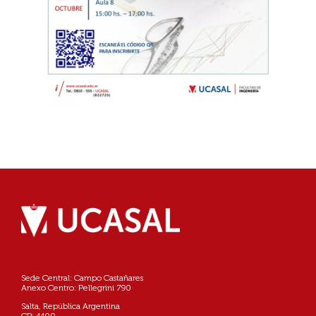
Sede Central: Campo Castañares
Anexo Centro: Pellegrini 790
Salta, República Argentina