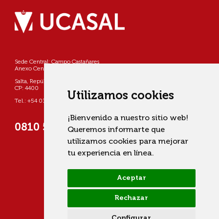
Sede Central: Campo Castañares
Anexo Centro: Pellegrini 790
Salta, República Argentina
CP: 4400
Utilizamos cookies
Tel.: +54 0387 4268800
¡Bienvenido a nuestro sitio web!
0810 555 822725 (UCASAL)
Queremos informarte que
utilizamos cookies para mejorar
tu experiencia en línea.
Aceptar
Rechazar
Configurar