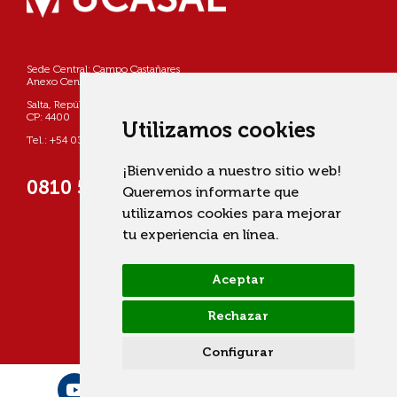
Sede Central: Campo Castañares
Anexo Centro: Pellegrini 790
Salta, República Argentina
CP: 4400
Utilizamos cookies
Tel.: +54 0387 4268800
¡Bienvenido a nuestro sitio web!
0810 555 822725 (UCASAL)
Queremos informarte que
utilizamos cookies para mejorar
tu experiencia en línea.
Aceptar
Rechazar
Configurar