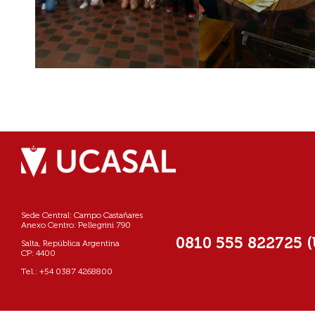
Sede Central: Campo Castañares
Anexo Centro: Pellegrini 790
0810 555 822725 
Salta, República Argentina
CP: 4400
Tel.: +54 0387 4268800