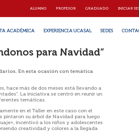
ALUMNO
PROFESOR
GRADUADO
INICIAR SE
TA ACADÉMICA
EXPERIENCIA UCASAL
SEDES
CONTA
ndonos para Navidad”
darios. En esta ocasión con temática
es, hace más de dos meses está llevando a
ades”. La iniciativa se centró en reunir un
ferentes temáticas.
mente en el Taller en este caso con el
 pintaron su árbol de Navidad para luego
uaje», incentivó a los niños y adolescentes
niendo creatividad y colores a la llegada