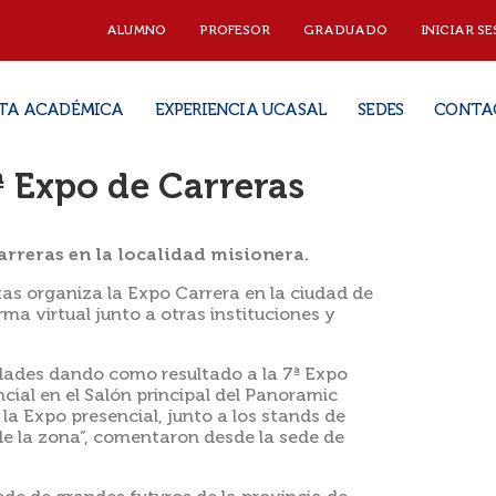
ALUMNO
PROFESOR
GRADUADO
INICIAR SE
TA ACADÉMICA
EXPERIENCIA UCASAL
SEDES
CONTA
Expo de Carreras
Carreras en la localidad misionera.
as organiza la Expo Carrera en la ciudad de
rma virtual junto a otras instituciones y
ades dando como resultado a la 7ª Expo
cial en el Salón principal del Panoramic
a Expo presencial, junto a los stands de
 de la zona”, comentaron desde la sede de