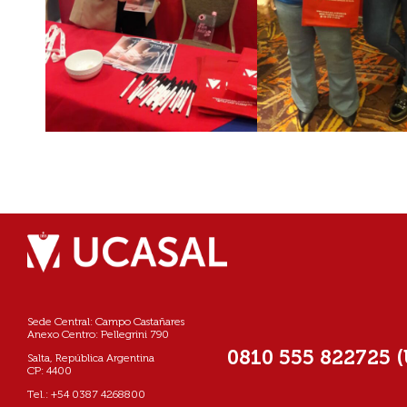
Sede Central: Campo Castañares
Anexo Centro: Pellegrini 790
0810 555 822725 
Salta, República Argentina
CP: 4400
Tel.: +54 0387 4268800