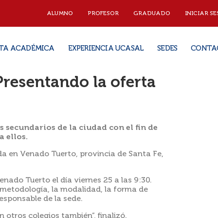
ALUMNO
PROFESOR
GRADUADO
INICIAR SE
TA ACADÉMICA
EXPERIENCIA UCASAL
SEDES
CONTA
esentando la oferta
s secundarios de la ciudad con el fin de
 ellos.
da en Venado Tuerto, provincia de Santa Fe,
Venado Tuerto el día viernes 25 a las 9:30.
metodología, la modalidad, la forma de
esponsable de la sede.
 otros colegios también”, finalizó.