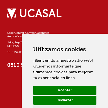
Sede Central: Campo Castañares
Anexo Centro: Pellegrini 790
Salta, República Argentina
CP: 4400
Utilizamos cookies
Tel.: +54 0387 4268800
¡Bienvenido a nuestro sitio web!
0810 555 822725 (UCASAL)
Queremos informarte que
utilizamos cookies para mejorar
tu experiencia en línea.
Aceptar
Rechazar