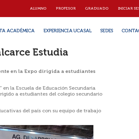
ALUMNO
PROFESOR
GRADUADO
INICIAR SE
TA ACADÉMICA
EXPERIENCIA UCASAL
SEDES
CONTA
carce Estudia
nte en la Expo dirigida a estudiantes
ia” en la Escuela de Educación Secundaria
irigido a estudiantes del colegio secundario
ucativas del país con su equipo de trabajo