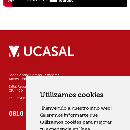
Sede Central: Campo Castañares
Anexo Centro: Pellegrini 790
Salta, República Argentina
CP: 4400
Utilizamos cookies
Tel.: +54 0387 4268800
¡Bienvenido a nuestro sitio web!
0810 555 822725 (UCASAL)
Queremos informarte que
utilizamos cookies para mejorar
tu experiencia en línea.