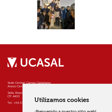
Sede Central: Campo Castañares
Anexo Centro: Pellegrini 790
Salta, República Argentina
CP: 4400
Utilizamos cookies
Tel.: +54 0387 4268800
¡Bienvenido a nuestro sitio web!