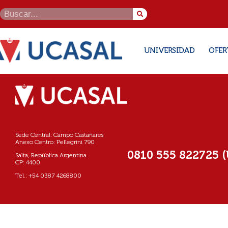
UNIVERSIDAD
OFER
Sede Central: Campo Castañares
Anexo Centro: Pellegrini 790
0810 555 822725 
Salta, República Argentina
CP: 4400
Tel.: +54 0387 4268800