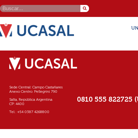
UN
Sede Central: Campo Castañares
Anexo Centro: Pellegrini 790
0810 555 822725 
Salta, República Argentina
CP: 4400
Tel.: +54 0387 4268800