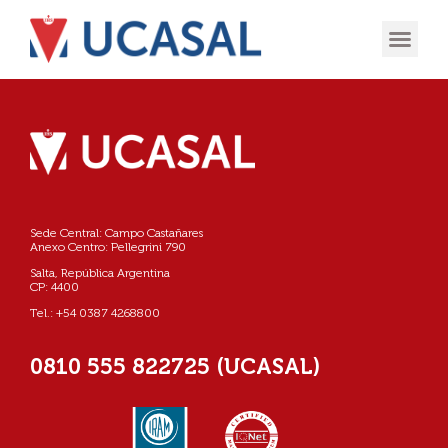
OFERTA
EXPERIENCIA
INGRESÁ EN
Sede Central: Campo Castañares
Anexo Centro: Pellegrini 790
Salta, República Argentina
CP: 4400
Tel.: +54 0387 4268800
0810 555 822725 (UCASAL)