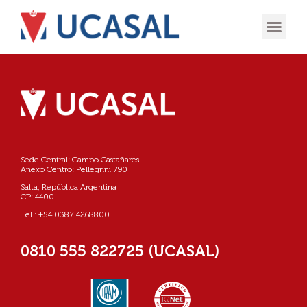
OFERTA
EXPERIENCIA
INGRESÁ EN
Sede Central: Campo Castañares
Anexo Centro: Pellegrini 790
Salta, República Argentina
CP: 4400
Tel.: +54 0387 4268800
0810 555 822725 (UCASAL)