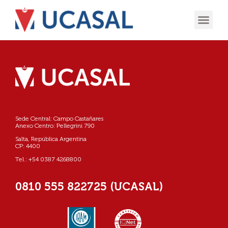
OFERTA
EXPERIENCIA
INGRESÁ EN
Sede Central: Campo Castañares
Anexo Centro: Pellegrini 790
Salta, República Argentina
CP: 4400
Tel.: +54 0387 4268800
0810 555 822725 (UCASAL)