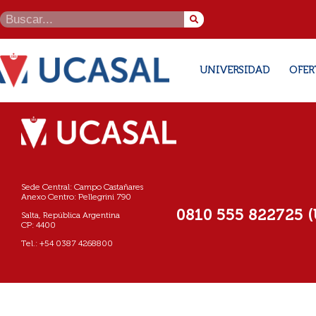
UNIVERSIDAD
OFER
Sede Central: Campo Castañares
Anexo Centro: Pellegrini 790
0810 555 822725 
Salta, República Argentina
CP: 4400
Tel.: +54 0387 4268800