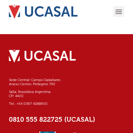
OFERTA
EXPERIENCIA
INGRESÁ EN
Sede Central: Campo Castañares
Anexo Centro: Pellegrini 790
Salta, República Argentina
CP: 4400
Tel.: +54 0387 4268800
0810 555 822725 (UCASAL)