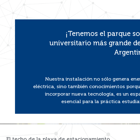
¡Tenemos el parque so
universitario más grande de
Argenti
Nuestra instalación no sólo genera ene
eléctrica, sino también conocimientos porqu
incorporar nueva tecnología, es un esp
esencial para la práctica estudian
El techo de la playa de estacionamiento,