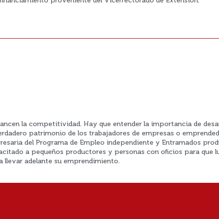
financiamiento proveniente del Vicerrectorado de Extensión.
ancen la competitividad. Hay que entender la importancia de desarro
 verdadero patrimonio de los trabajadores de empresas o emprended
mpresaria del Programa de Empleo independiente y Entramados produ
acitado a pequeños productores y personas con oficios para que lu
 llevar adelante su emprendimiento.