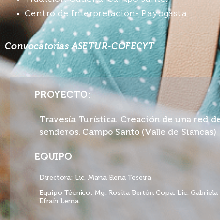
Centro de Interpretación- Payogasta.
Convocatorias ASETUR-COFECYT
PROYECTO:
Travesía Turística. Creación de una red d
senderos. Campo Santo (Valle de Siancas)
EQUIPO
Directora: Lic. María Elena Teseira
Equipo Técnico: Mg. Rosita Bertón Copa, Lic. Gabriela 
Efraín Lema.