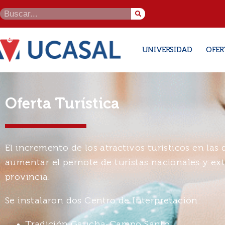
UNIVERSIDAD
OFER
Oferta Turística
El incremento de los atractivos turísticos en las
aumentar el pernote de turistas nacionales y ext
provincia.
Se instalaron dos Centro de Interpretación:
Tradición Gaucha-Campo Santo.