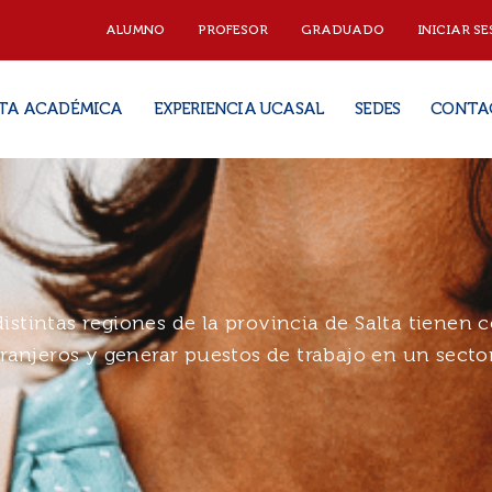
ALUMNO
PROFESOR
GRADUADO
INICIAR SE
TA ACADÉMICA
EXPERIENCIA UCASAL
SEDES
CONTA
 distintas regiones de la provincia de Salta tienen
ranjeros y generar puestos de trabajo en un sector