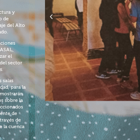
ctura y
o de
aje del Alto
ado.
aciones
CASAL,
zar el
del sector
s.
s salas
dad, para la
 mostrarán
os sobre la
leccionados
uente de
 través de
e la cuenca