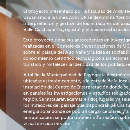
El proyecto presentado por la Facultad de Arquite
Urbanismo a la Línea ASETUR se denomina “Centr
Interpretación y gestión de los miradores del pais
Valle Calchaquí-Payogasta” y el mismo está finaliz
Este proyecto tiene sus antecedentes en investig
realizadas en el Consejo de Investigaciones de U
sobre el paisaje del Alto Valle y la idea es sociabili
conocimiento científico tecnológico a los actores 
turístico y fortalecer la identidad de los pobladore
A tal fin, la Municipalidad de Payogasta destinó do
ubicadas estratégicamente, a la entrada de la locali
instalación del Centro de Interpretación donde se
en paneles las investigaciones y estudios realizad
región. Se instalarán además en dos lugares ya se
los miradores del paisaje que dispondrán de una f
energía solar donde se podrán cargar celulares y a
una aplicación se podrá obtener información sobr
visual de cada mirador.