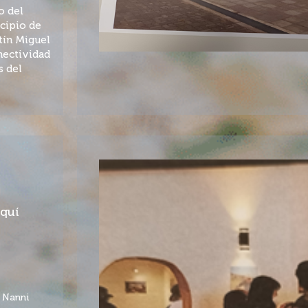
o del
icipio de
tín Miguel
nectividad
s del
aquí
a Nanni