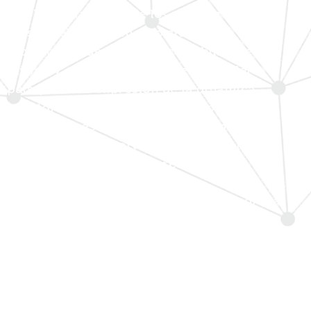
con la información de los miradores del
paisaje, el conocimiento científico
tecnológico de forma de sociabilizar el
mismo y sensibilizar sobre el valor del
paisaje como expresión de la dinámica
territorial, coadyuvando en la formación
de los actores del sector del turismo y con
incidencia en el fortalecimiento de la
identidad de los pobladores.
Objetivo socio económico: m
ejorar la oferta
turística de la región, aportando a la
comprensión y valoración del paisaje con base
científica que considera a los bienes del
patrimonio natural y cultural como recurso para
el desarrollo socio-económico con incidencia en
el fortalecimiento de la identidad.