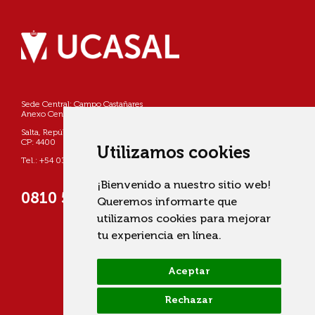
Sede Central: Campo Castañares
Anexo Centro: Pellegrini 790
Salta, República Argentina
CP: 4400
Utilizamos cookies
Tel.: +54 0387 4268800
¡Bienvenido a nuestro sitio web!
0810 555 822725 (UCASAL)
Queremos informarte que
utilizamos cookies para mejorar
tu experiencia en línea.
Aceptar
Rechazar