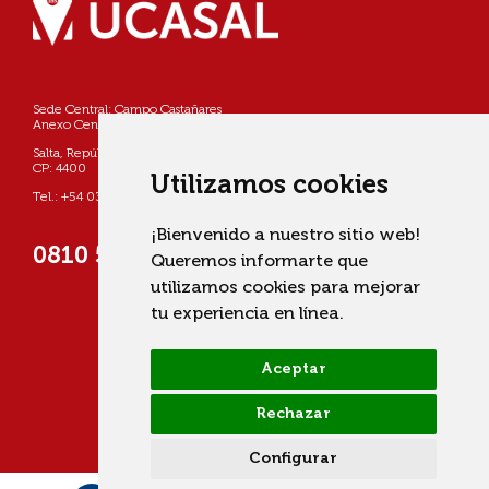
Sede Central: Campo Castañares
Anexo Centro: Pellegrini 790
Salta, República Argentina
CP: 4400
Utilizamos cookies
Tel.: +54 0387 4268800
¡Bienvenido a nuestro sitio web!
0810 555 822725 (UCASAL)
Queremos informarte que
utilizamos cookies para mejorar
tu experiencia en línea.
Aceptar
Rechazar
Configurar