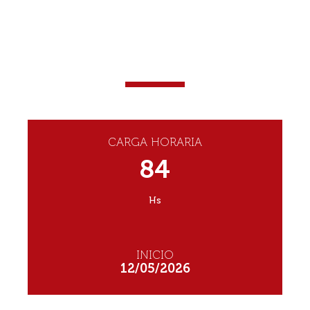
DIPLOMATURA EN
ABORDAJE DE LA VOZ
BASADO EN LA EVIDENCIA
MODALIDAD: VIRTUAL
CARGA HORARIA
84
Hs
INICIO
12/05/2026