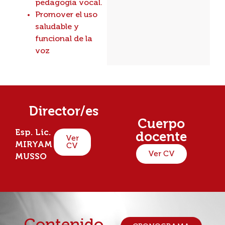
pedagogía vocal.
Promover el uso
saludable y
funcional de la
voz
Director/es
Cuerpo
Esp. Lic.
docente
Ver
MIRYAM
CV
Ver CV
MUSSO