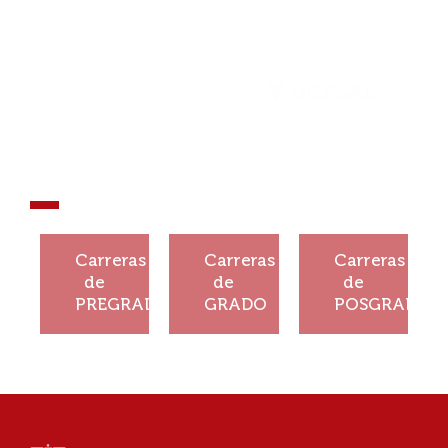
¡Que tu
historia no se
detenga!
¡Construí
¡Construí
¡Construí
tu
tu
tu
Carreras
Carreras
Carreras
historia!
historia!
historia!
de
de
de
PREGRADO
GRADO
POSGRADO
Ver
Ver
Ver
más
más
más