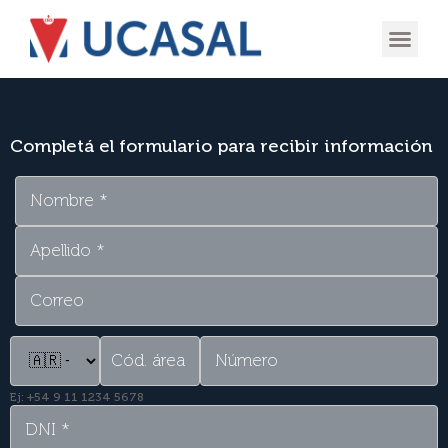
OFERTA
EXPERIENCIA
INGRESÁ EN
Completá el formulario para recibir información
Ej: +54 9 11 1234 5678