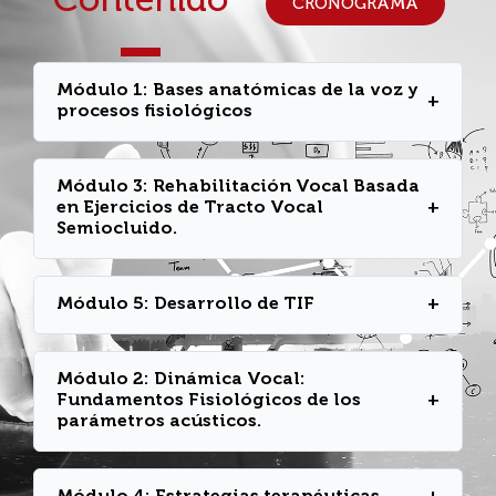
Contenido
CRONOGRAMA
Módulo 1: Bases anatómicas de la voz y
+
procesos fisiológicos
Módulo 3: Rehabilitación Vocal Basada
Exploración la interacción de los sistemas
en Ejercicios de Tracto Vocal
+
involucrados desde las bases
Semiocluido.
biológicas.
Módulo 5: Desarrollo de TIF
+
Comprensión clara de la eficiencia y
equilibrio fonatorio para reducir el máximo el
esfuerzo vocal.
– Marcos conceptuales para la
Módulo 2: Dinámica Vocal:
Preparación y orientaciones para
rehabilitación en voz
Fundamentos Fisiológicos de los
+
presentación de Trabajo final integrador
– El ABC y D de la intervención vocal
parámetros acústicos.
– Recursos, estrategias y ejercicios para la
rehabilitación de la voz
– Salud vocal y salud funcional