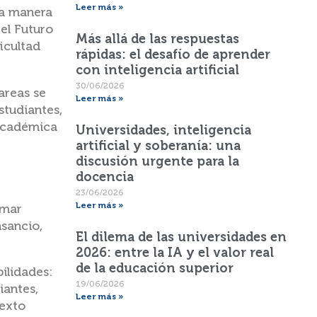
Leer más »
la manera
 el Futuro
Más allá de las respuestas
icultad
rápidas: el desafío de aprender
con inteligencia artificial
30/06/2026
areas se
Leer más »
studiantes,
 académica
Universidades, inteligencia
artificial y soberanía: una
discusión urgente para la
docencia
23/06/2026
Leer más »
amar
nsancio,
El dilema de las universidades en
2026: entre la IA y el valor real
de la educación superior
ilidades:
19/06/2026
iantes,
Leer más »
texto