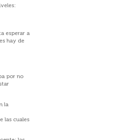
veles:
ta esperar a
des hay de
pa por no
star
n la
 las cuales