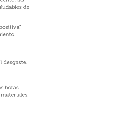
cente: las
aludables de
ositiva”.
miento.
l desgaste.
as horas
 materiales.