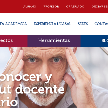
ALUMNO
PROFESOR
GRADUADO
INICIAR SE
TA ACADÉMICA
EXPERIENCIA UCASAL
SEDES
CONTA
ectos
Herramientas
BL
conocer y
out docente
rio