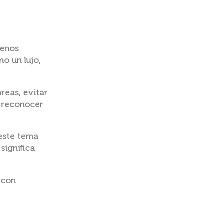
menos
o un lujo,
reas, evitar
, reconocer
 este tema
significa
 con