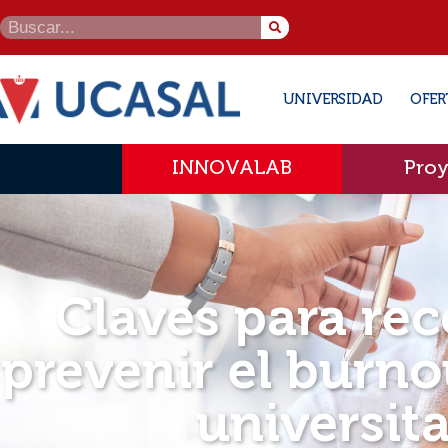
UNIVERSIDAD
OFER
INNOVALAB
Proy
Claves para re
prevenir el burn
universita