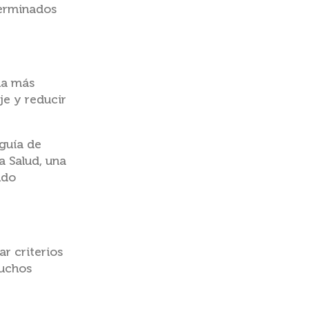
terminados
na más
je y reducir
 guía de
a Salud, una
ndo
r criterios
muchos